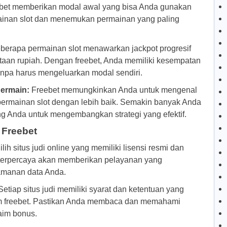
bet memberikan modal awal yang bisa Anda gunakan
inan slot dan menemukan permainan yang paling
berapa permainan slot menawarkan jackpot progresif
utaan rupiah. Dengan freebet, Anda memiliki kesempatan
npa harus mengeluarkan modal sendiri.
ermain:
Freebet memungkinkan Anda untuk mengenal
permainan slot dengan lebih baik. Semakin banyak Anda
g Anda untuk mengembangkan strategi yang efektif.
 Freebet
lih situs judi online yang memiliki lisensi resmi dan
g terpercaya akan memberikan pelayanan yang
manan data Anda.
etiap situs judi memiliki syarat dan ketentuan yang
m freebet. Pastikan Anda membaca dan memahami
aim bonus.