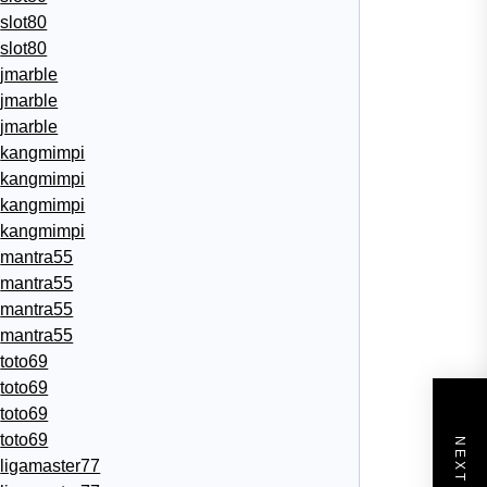
slot80
slot80
jmarble
jmarble
jmarble
kangmimpi
kangmimpi
kangmimpi
kangmimpi
mantra55
mantra55
mantra55
mantra55
toto69
toto69
toto69
toto69
ligamaster77