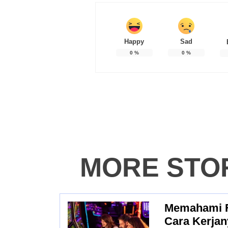
Happy
Sad
0
%
0
%
MORE STO
Memahami F
Cara Kerjan