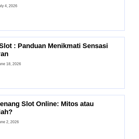
uly 4, 2026
 Slot : Panduan Menikmati Sensasi
ran
une 18, 2026
enang Slot Online: Mitos atau
iah?
une 2, 2026