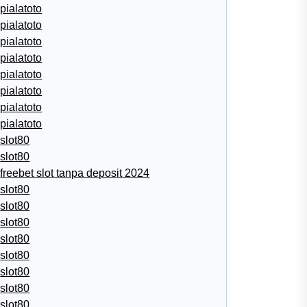
pialatoto
pialatoto
pialatoto
pialatoto
pialatoto
pialatoto
pialatoto
pialatoto
slot80
slot80
freebet slot tanpa deposit 2024
slot80
slot80
slot80
slot80
slot80
slot80
slot80
slot80