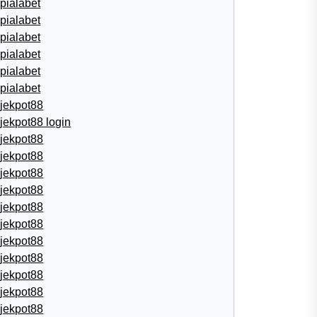
pialabet
pialabet
pialabet
pialabet
pialabet
pialabet
jekpot88
jekpot88 login
jekpot88
jekpot88
jekpot88
jekpot88
jekpot88
jekpot88
jekpot88
jekpot88
jekpot88
jekpot88
jekpot88