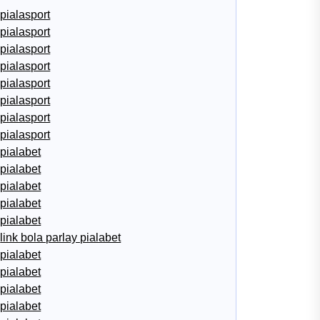
pialasport
pialasport
pialasport
pialasport
pialasport
pialasport
pialasport
pialasport
pialabet
pialabet
pialabet
pialabet
pialabet
link bola parlay pialabet
pialabet
pialabet
pialabet
pialabet