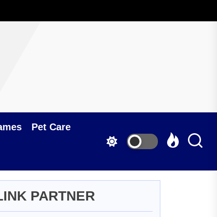
ames
Pet Care
LINK PARTNER