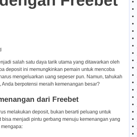
d
njadi salah satu daya tarik utama yang ditawarkan oleh
tanpa deposit ini memungkinkan pemain untuk mencoba
a harus mengeluarkan uang sepeser pun. Namun, tahukah
i, Anda berpotensi meraih kemenangan besar?
enangan dari Freebet
rus melakukan deposit, bukan berarti peluang untuk
bet bisa menjadi pintu gerbang menuju kemenangan yang
n mengapa: