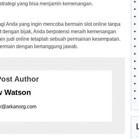
a strategi yang bisa menjamin kemenangan.
agi Anda yang ingin mencoba bermain slot online tanpa
t dengan bijak, Anda berpotensi meraih kemenangan
in judi online tetaplah sebuah permainan kesempatan.
 bermain dengan bertanggung jawab.
ost Author
w Watson
ly@arkanorg.com