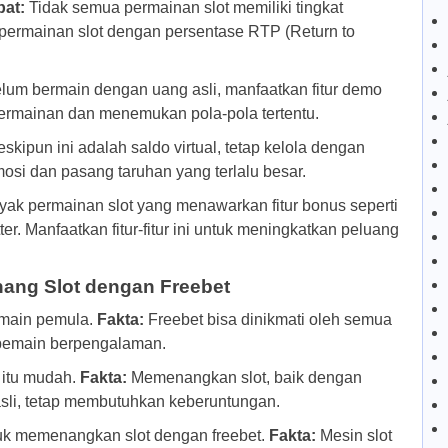
pat:
Tidak semua permainan slot memiliki tingkat
permainan slot dengan persentase RTP (Return to
um bermain dengan uang asli, manfaatkan fitur demo
permainan dan menemukan pola-pola tertentu.
skipun ini adalah saldo virtual, tetap kelola dengan
mosi dan pasang taruhan yang terlalu besar.
ak permainan slot yang menawarkan fitur bonus seperti
ter. Manfaatkan fitur-fitur ini untuk meningkatkan peluang
nang Slot dengan Freebet
emain pemula.
Fakta:
Freebet bisa dinikmati oleh semua
pemain berpengalaman.
 itu mudah.
Fakta:
Memenangkan slot, baik dengan
sli, tetap membutuhkan keberuntungan.
tuk memenangkan slot dengan freebet.
Fakta:
Mesin slot