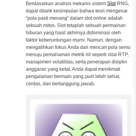
Berdasarkan analisis mekanis sistem
Slot
RNG,
dapat ditarik kesimpulan bahwa teori mengenai
“pola pasti menang” dalam slot online adalah
sebuah mitos. Slot tetaplah sebuah permainan
hiburan yang hasil akhirnya didominasi oleh
faktor keberuntungan murni. Namun, dengan
mengalihkan fokus Anda dari mencari pola semu
menuju pemahaman metrik riil seperti nilai RTP,
manajemen volatilitas, serta penerapan disiplin
anggaran yang ketat, Anda dapat menikmati
pengalaman bermain yang jauh lebih sehat,
cerdas, dan bertanggung jawab.