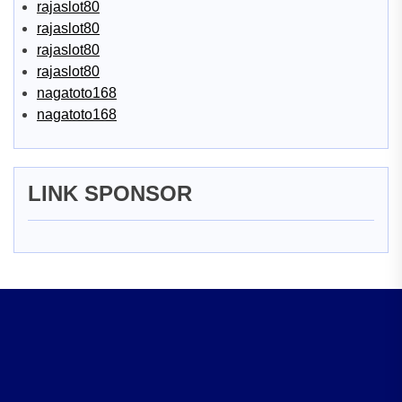
rajaslot80
rajaslot80
rajaslot80
rajaslot80
nagatoto168
nagatoto168
LINK SPONSOR