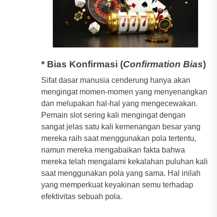
* Bias Konfirmasi (
Confirmation Bias
)
Sifat dasar manusia cenderung hanya akan
mengingat momen-momen yang menyenangkan
dan melupakan hal-hal yang mengecewakan.
Pemain slot sering kali mengingat dengan
sangat jelas satu kali kemenangan besar yang
mereka raih saat menggunakan pola tertentu,
namun mereka mengabaikan fakta bahwa
mereka telah mengalami kekalahan puluhan kali
saat menggunakan pola yang sama. Hal inilah
yang memperkuat keyakinan semu terhadap
efektivitas sebuah pola.