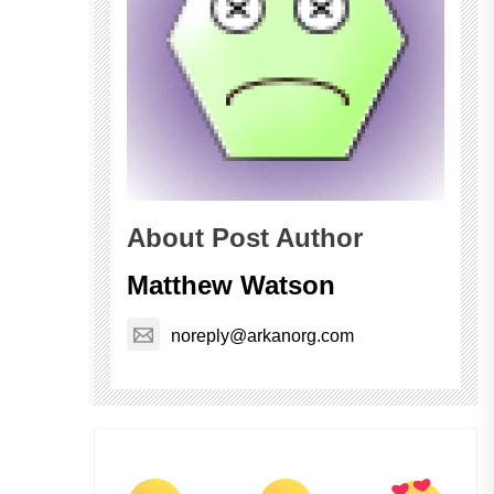
About Post Author
Matthew Watson
noreply@arkanorg.com