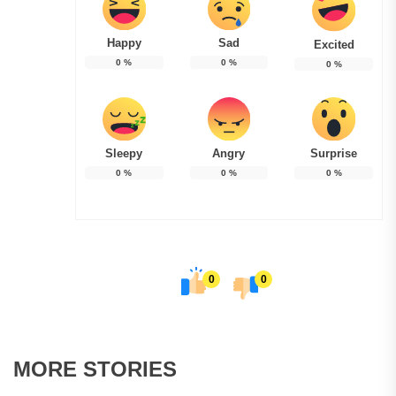
Happy
Sad
Excited
0
%
0
%
0
%
Sleepy
Angry
Surprise
0
%
0
%
0
%
0
0
MORE STORIES