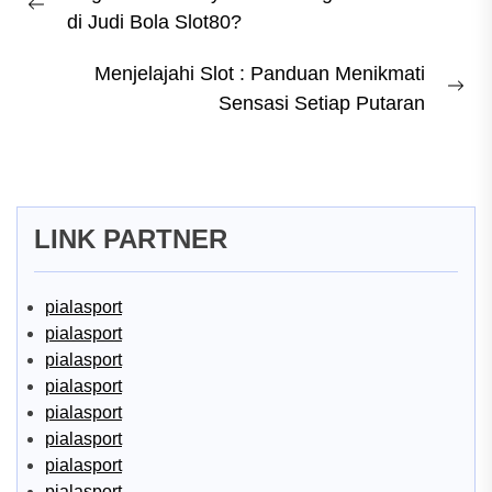
navigation
Previous
di Judi Bola Slot80?
post:
Menjelajahi Slot : Panduan Menikmati
Ne
Sensasi Setiap Putaran
pos
LINK PARTNER
pialasport
pialasport
pialasport
pialasport
pialasport
pialasport
pialasport
pialasport