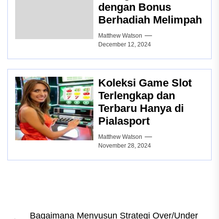
dengan Bonus
Berhadiah Melimpah
Matthew Watson
December 12, 2024
Koleksi Game Slot
Terlengkap dan
Terbaru Hanya di
Pialasport
Matthew Watson
November 28, 2024
Post
Bagaimana Menyusun Strategi Over/Under