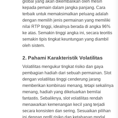
global yang akan dikembalikan oleh mesin
kepada pemain dalam jangka panjang. Cara
terbaik untuk memaksimalkan peluang adalah
dengan memilih jenis permainan yang memiliki
nilai RTP tinggi, idealnya berada di angka 96%
ke atas. Semakin tinggi angka ini, secara teoritis
semakin tipis tingkat keuntungan yang diambil
oleh sistem.
2. Pahami Karakteristik Volatilitas
Volatilitas mengukur tingkat risiko dan gaya
pembagian hadiah dari sebuah permainan. Slot
dengan volatilitas tinggi cenderung jarang
memberikan kombinasi menang, tetapi sekalinya
menang, hadiah yang dikeluarkan bernilai
fantastis. Sebaliknya, slot volatilitas rendah
menawarkan kemenangan kecil yang terjadi
secara konsisten dan sering. Sesuaikan pilihan
ini dengan profil risiko dan ketahanan modal