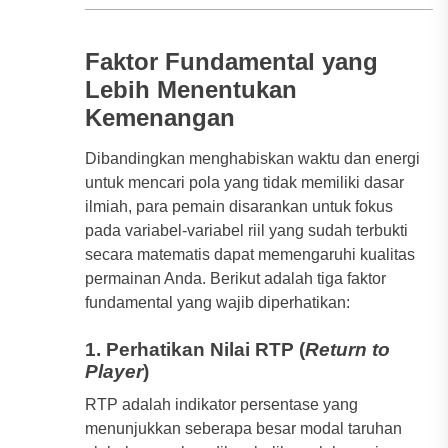
Faktor Fundamental yang
Lebih Menentukan
Kemenangan
Dibandingkan menghabiskan waktu dan energi
untuk mencari pola yang tidak memiliki dasar
ilmiah, para pemain disarankan untuk fokus
pada variabel-variabel riil yang sudah terbukti
secara matematis dapat memengaruhi kualitas
permainan Anda. Berikut adalah tiga faktor
fundamental yang wajib diperhatikan:
1. Perhatikan Nilai RTP (
Return to
Player
)
RTP adalah indikator persentase yang
menunjukkan seberapa besar modal taruhan