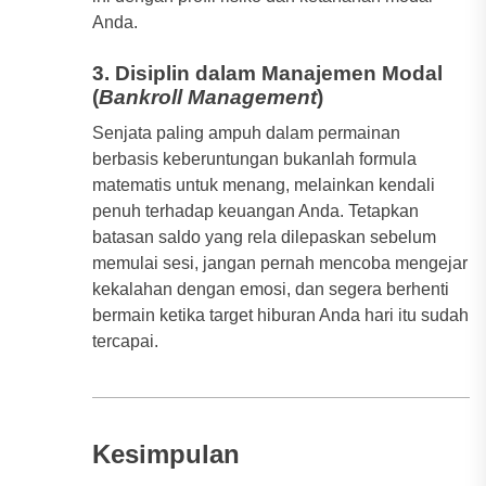
Anda.
3. Disiplin dalam Manajemen Modal
(
Bankroll Management
)
Senjata paling ampuh dalam permainan
berbasis keberuntungan bukanlah formula
matematis untuk menang, melainkan kendali
penuh terhadap keuangan Anda. Tetapkan
batasan saldo yang rela dilepaskan sebelum
memulai sesi, jangan pernah mencoba mengejar
kekalahan dengan emosi, dan segera berhenti
bermain ketika target hiburan Anda hari itu sudah
tercapai.
Kesimpulan